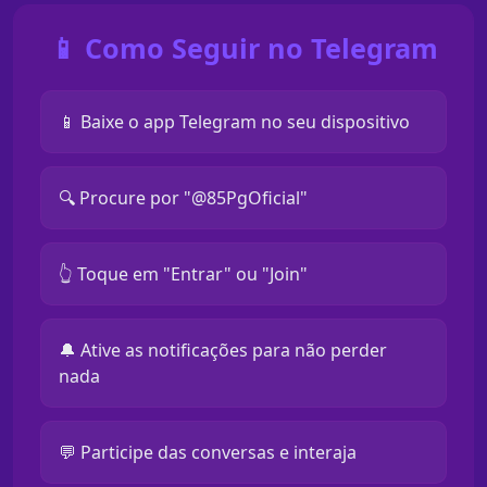
📱 Como Seguir no Telegram
📱 Baixe o app Telegram no seu dispositivo
🔍 Procure por "@85PgOficial"
👆 Toque em "Entrar" ou "Join"
🔔 Ative as notificações para não perder
nada
💬 Participe das conversas e interaja