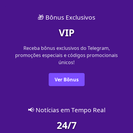
🎁 Bônus Exclusivos
VIP
Receba bônus exclusivos do Telegram,
promoções especiais e códigos promocionais
únicos!
Ver Bônus
📢 Notícias em Tempo Real
24/7