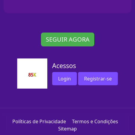
SEGUIR AGORA
Acessos
Login
Registrar-se
Políticas de Privacidade
Termos e Condições
Sitemap