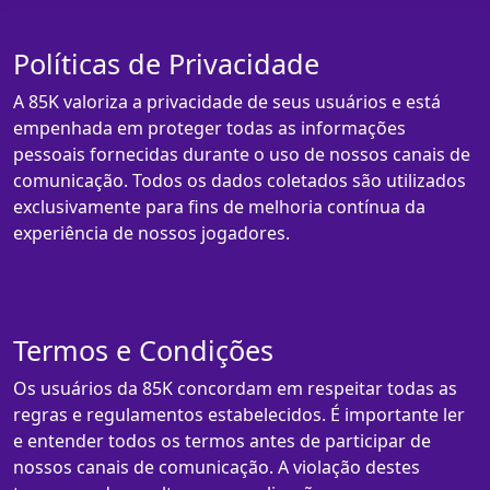
Políticas de Privacidade
A 85K valoriza a privacidade de seus usuários e está
empenhada em proteger todas as informações
pessoais fornecidas durante o uso de nossos canais de
comunicação. Todos os dados coletados são utilizados
exclusivamente para fins de melhoria contínua da
experiência de nossos jogadores.
Termos e Condições
Os usuários da 85K concordam em respeitar todas as
regras e regulamentos estabelecidos. É importante ler
e entender todos os termos antes de participar de
nossos canais de comunicação. A violação destes