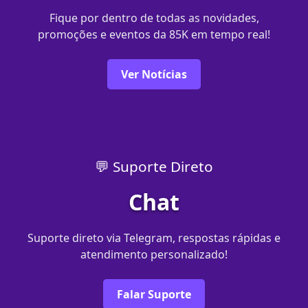
Fique por dentro de todas as novidades,
promoções e eventos da 85K em tempo real!
Ver Notícias
💬 Suporte Direto
Chat
Suporte direto via Telegram, respostas rápidas e
atendimento personalizado!
Falar Suporte