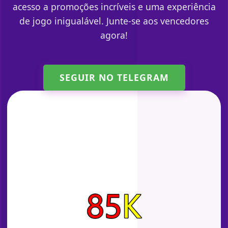
acesso a promoções incríveis e uma experiência
de jogo inigualável. Junte-se aos vencedores
agora!
SEGUIR NO TELEGRAM