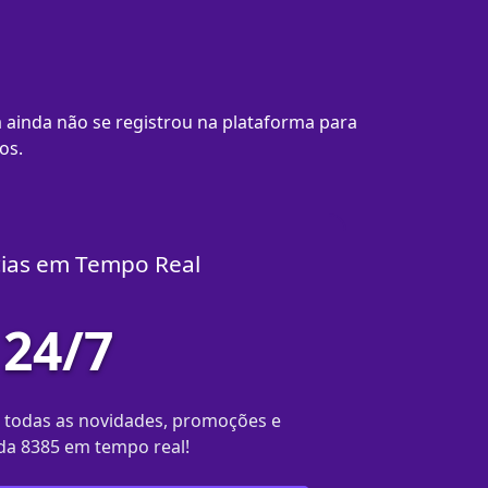
a ainda não se registrou na plataforma para
os.
cias em Tempo Real
24/7
e todas as novidades, promoções e
da 8385 em tempo real!