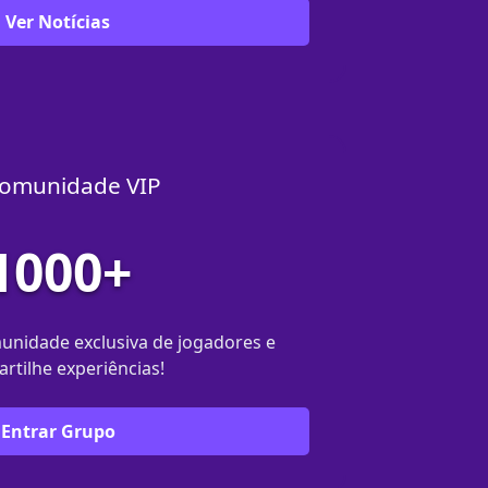
Ver Notícias
Comunidade VIP
1000+
unidade exclusiva de jogadores e
rtilhe experiências!
Entrar Grupo