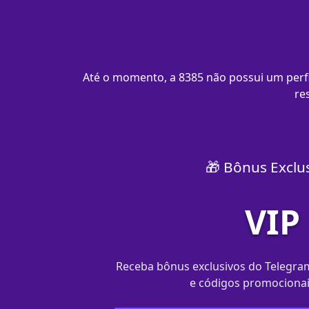
Até o momento, a 8385 não possui um perfil
re
🎁 Bônus Exclu
VIP
Receba bônus exclusivos do Telegra
e códigos promocionai