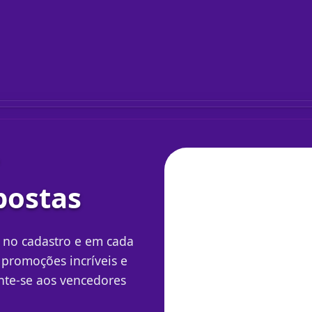
postas
 no cadastro e em cada
 promoções incríveis e
unte-se aos vencedores