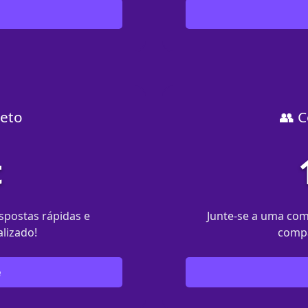
reto
👥 
t
espostas rápidas e
Junte-se a uma com
lizado!
compa
e