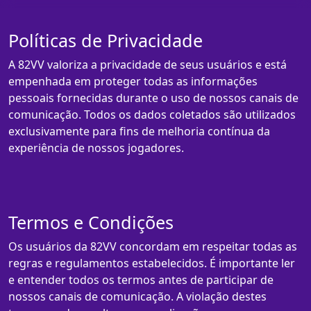
Políticas de Privacidade
A 82VV valoriza a privacidade de seus usuários e está
empenhada em proteger todas as informações
pessoais fornecidas durante o uso de nossos canais de
comunicação. Todos os dados coletados são utilizados
exclusivamente para fins de melhoria contínua da
experiência de nossos jogadores.
Termos e Condições
Os usuários da 82VV concordam em respeitar todas as
regras e regulamentos estabelecidos. É importante ler
e entender todos os termos antes de participar de
nossos canais de comunicação. A violação destes