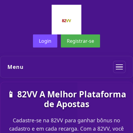
Login
Registrar-se
Menu
📱 82VV A Melhor Plataforma
de Apostas
Cadastre-se na 82VV para ganhar bônus no
cadastro e em cada recarga. Com a 82VV, você