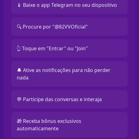
📱 Baixe o app Telegram no seu dispositivo
🔍 Procure por "@82VVOficial"
👆 Toque em "Entrar" ou "Join"
🔔 Ative as notificações para não perder
nada
💬 Participe das conversas e interaja
🎁 Receba bônus exclusivos
automaticamente