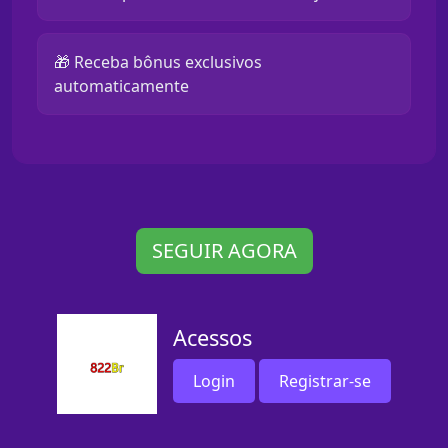
🎁 Receba bônus exclusivos
automaticamente
SEGUIR AGORA
Acessos
Login
Registrar-se