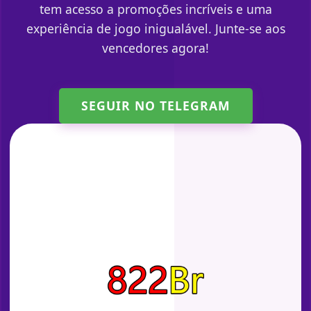
tem acesso a promoções incríveis e uma
experiência de jogo inigualável. Junte-se aos
vencedores agora!
SEGUIR NO TELEGRAM