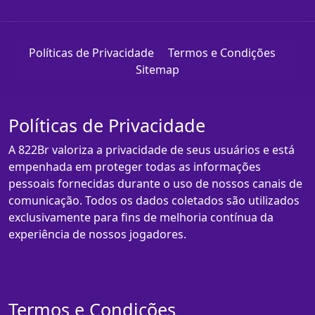
Políticas de Privacidade
Termos e Condições
Sitemap
Políticas de Privacidade
A 822Br valoriza a privacidade de seus usuários e está
empenhada em proteger todas as informações
pessoais fornecidas durante o uso de nossos canais de
comunicação. Todos os dados coletados são utilizados
exclusivamente para fins de melhoria contínua da
experiência de nossos jogadores.
Termos e Condições