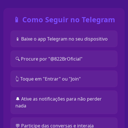
📱 Como Seguir no Telegram
📱 Baixe o app Telegram no seu dispositivo
🔍 Procure por "@822BrOficial"
👆 Toque em "Entrar" ou "Join"
🔔 Ative as notificações para não perder
nada
💬 Participe das conversas e interaja