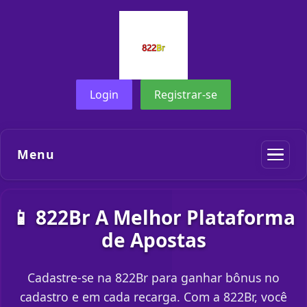
Login
Registrar-se
Menu
📱 822Br A Melhor Plataforma
de Apostas
Cadastre-se na 822Br para ganhar bônus no
cadastro e em cada recarga. Com a 822Br, você