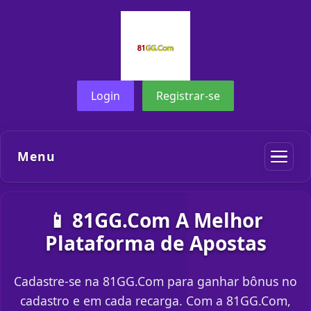
Login
Registrar-se
Menu
📱 81GG.Com A Melhor
Plataforma de Apostas
Cadastre-se na 81GG.Com para ganhar bônus no
cadastro e em cada recarga. Com a 81GG.Com,