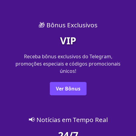
🎁 Bônus Exclusivos
VIP
Receba bônus exclusivos do Telegram,
promoções especiais e códigos promocionais
únicos!
Ver Bônus
📢 Notícias em Tempo Real
24/7