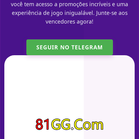
você tem acesso a promoções incríveis e uma
experiência de jogo inigualável. Junte-se aos
vencedores agora!
SEGUIR NO TELEGRAM