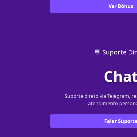
Ver Bônus
💬 Suporte Di
Cha
Suporte direto via Telegram, r
atendimento persona
Falar Suport