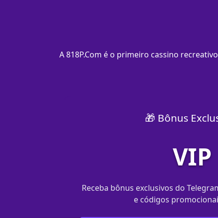
A 818P.Com é o primeiro cassino recreativo
🎁 Bônus Exclu
VIP
Receba bônus exclusivos do Telegra
e códigos promocionai