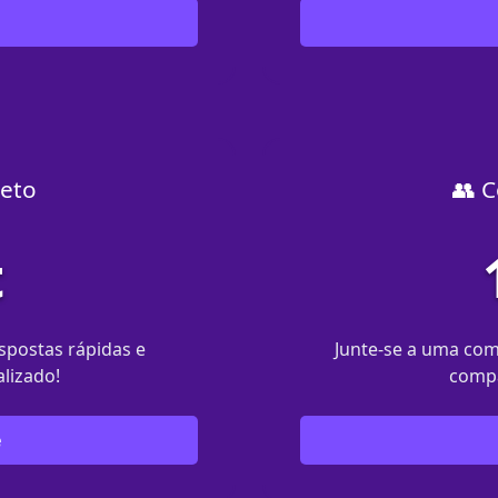
reto
👥 
t
espostas rápidas e
Junte-se a uma com
lizado!
compa
e