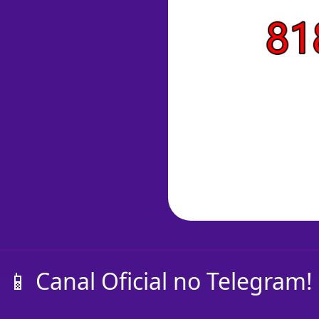
📱 Canal Oficial no Telegram!