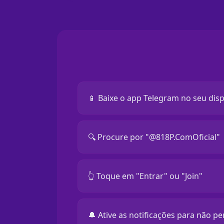
📱 Baixe o app Telegram no seu disp
🔍 Procure por "@818P.ComOficial"
👆 Toque em "Entrar" ou "Join"
🔔 Ative as notificações para não p