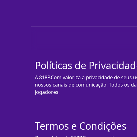
Políticas de Privacida
A 818P.Com valoriza a privacidade de seus 
nossos canais de comunicação. Todos os dad
jogadores.
Termos e Condições