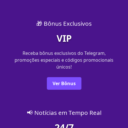
🎁 Bônus Exclusivos
VIP
Receba bônus exclusivos do Telegram,
promoções especiais e códigos promocionais
únicos!
Ver Bônus
📢 Notícias em Tempo Real
24/7