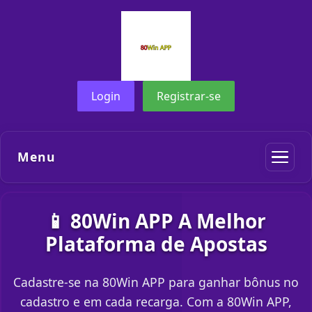
Login
Registrar-se
Menu
📱 80Win APP A Melhor
Plataforma de Apostas
Cadastre-se na 80Win APP para ganhar bônus no
cadastro e em cada recarga. Com a 80Win APP,