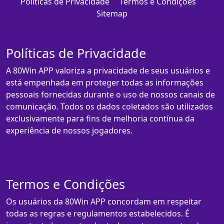
Políticas de Privacidade
Termos e Condições
Sitemap
Políticas de Privacidade
A 80Win APP valoriza a privacidade de seus usuários e
está empenhada em proteger todas as informações
pessoais fornecidas durante o uso de nossos canais de
comunicação. Todos os dados coletados são utilizados
exclusivamente para fins de melhoria contínua da
experiência de nossos jogadores.
Termos e Condições
Os usuários da 80Win APP concordam em respeitar
todas as regras e regulamentos estabelecidos. É