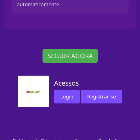
automaticamente
SEGUIR AGORA
Acessos
Login
Registrar-se