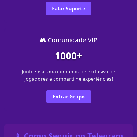
Falar Suporte
👥 Comunidade VIP
1000+
Junte-se a uma comunidade exclusiva de
jogadores e compartilhe experiências!
Entrar Grupo
📱 Como Seguir no Telegram