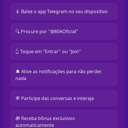
📱 Baixe o app Telegram no seu dispositivo
🔍 Procure por "@80AOficial"
👆 Toque em "Entrar" ou "Join"
🔔 Ative as notificações para não perder
nada
💬 Participe das conversas e interaja
🎁 Receba bônus exclusivos
automaticamente