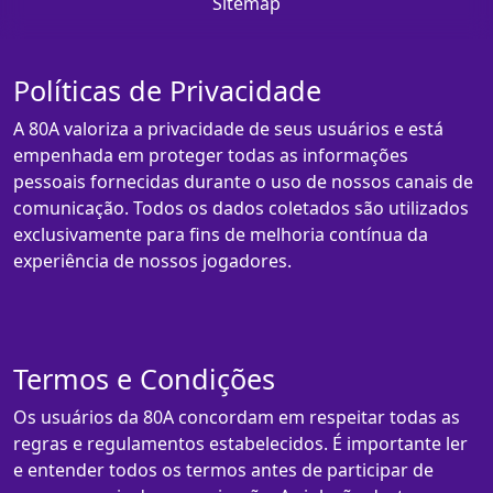
Sitemap
Políticas de Privacidade
A 80A valoriza a privacidade de seus usuários e está
empenhada em proteger todas as informações
pessoais fornecidas durante o uso de nossos canais de
comunicação. Todos os dados coletados são utilizados
exclusivamente para fins de melhoria contínua da
experiência de nossos jogadores.
Termos e Condições
Os usuários da 80A concordam em respeitar todas as
regras e regulamentos estabelecidos. É importante ler
e entender todos os termos antes de participar de