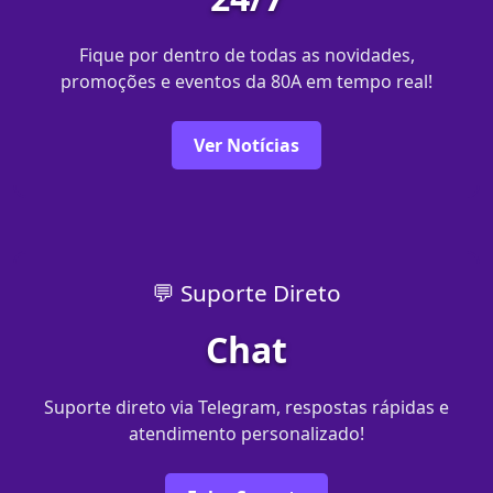
Fique por dentro de todas as novidades,
promoções e eventos da 80A em tempo real!
Ver Notícias
💬 Suporte Direto
Chat
Suporte direto via Telegram, respostas rápidas e
atendimento personalizado!