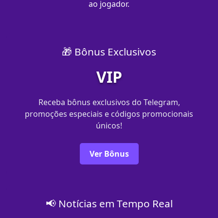
ao jogador.
🎁 Bônus Exclusivos
VIP
Receba bônus exclusivos do Telegram,
promoções especiais e códigos promocionais
únicos!
Ver Bônus
📢 Notícias em Tempo Real