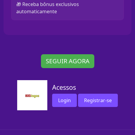
🎁 Receba bônus exclusivos
automaticamente
SEGUIR AGORA
Acessos
Login
Registrar-se