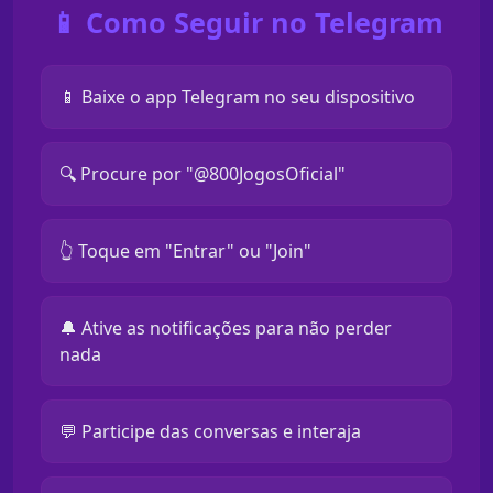
📱 Como Seguir no Telegram
📱 Baixe o app Telegram no seu dispositivo
🔍 Procure por "@800JogosOficial"
👆 Toque em "Entrar" ou "Join"
🔔 Ative as notificações para não perder
nada
💬 Participe das conversas e interaja