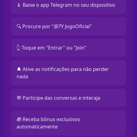
📱 Baixe o app Telegram no seu dispositivo
🔍 Procure por "@7Y JogoOficial"
👆 Toque em "Entrar" ou "Join"
🔔 Ative as notificações para não perder
nada
💬 Participe das conversas e interaja
🎁 Receba bônus exclusivos
automaticamente