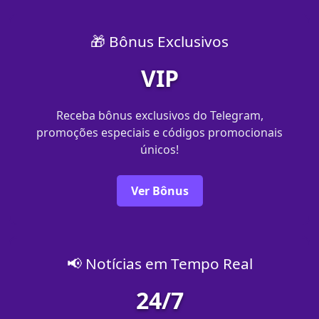
🎁 Bônus Exclusivos
VIP
Receba bônus exclusivos do Telegram,
promoções especiais e códigos promocionais
únicos!
Ver Bônus
📢 Notícias em Tempo Real
24/7