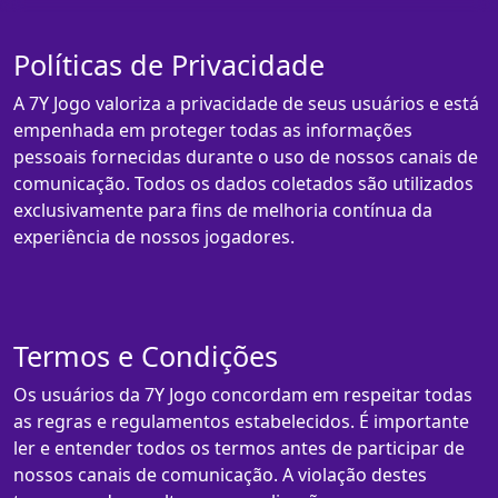
Políticas de Privacidade
A 7Y Jogo valoriza a privacidade de seus usuários e está
empenhada em proteger todas as informações
pessoais fornecidas durante o uso de nossos canais de
comunicação. Todos os dados coletados são utilizados
exclusivamente para fins de melhoria contínua da
experiência de nossos jogadores.
Termos e Condições
Os usuários da 7Y Jogo concordam em respeitar todas
as regras e regulamentos estabelecidos. É importante
ler e entender todos os termos antes de participar de
nossos canais de comunicação. A violação destes