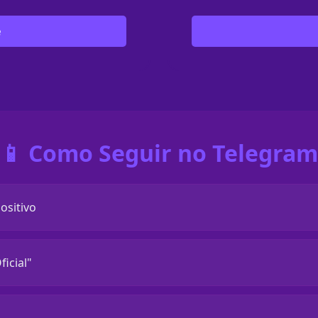
e
📱 Como Seguir no Telegram
ositivo
icial"