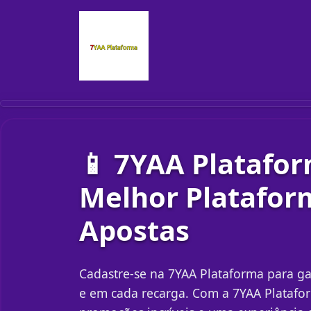
📱 7YAA Platafo
Melhor Platafor
Apostas
Cadastre-se na 7YAA Plataforma para g
e em cada recarga. Com a 7YAA Platafo