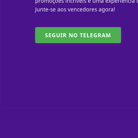
promoções incríveis e uma experiência d
Junte-se aos vencedores agora!
SEGUIR NO TELEGRAM