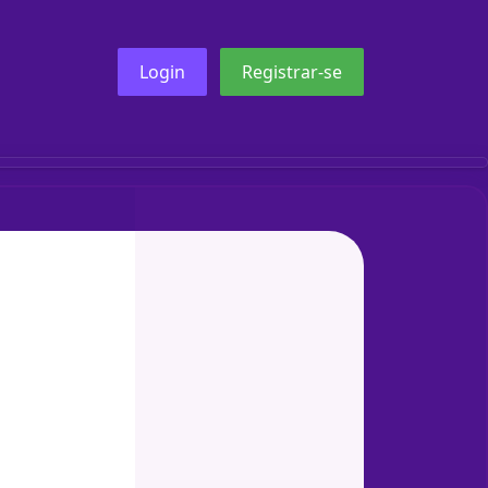
Login
Registrar-se