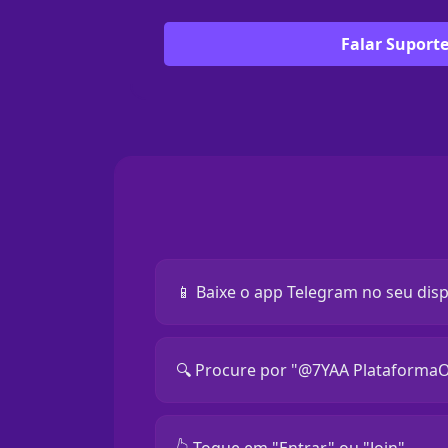
Falar Suport
📱 Baixe o app Telegram no seu disp
🔍 Procure por "@7YAA PlataformaOf