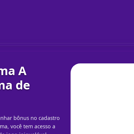
rma A
ma de
anhar bônus no cadastro
rma, você tem acesso a