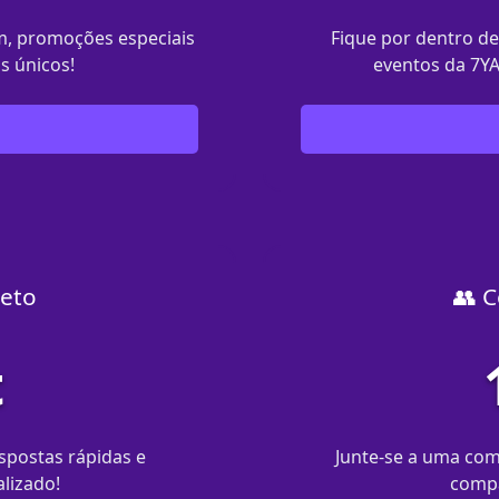
m, promoções especiais
Fique por dentro d
s únicos!
eventos da 7Y
reto
👥 
t
espostas rápidas e
Junte-se a uma com
lizado!
compa