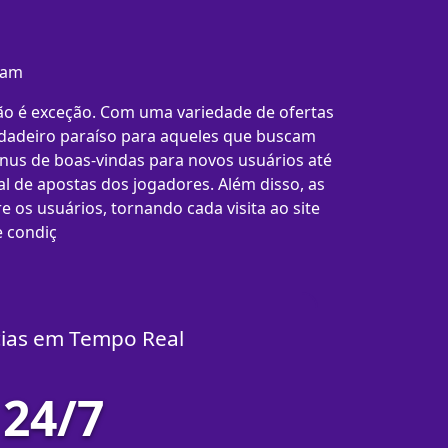
ram
o é exceção. Com uma variedade de ofertas
dadeiro paraíso para aqueles que buscam
nus de boas-vindas para novos usuários até
l de apostas dos jogadores. Além disso, as
os usuários, tornando cada visita ao site
e condiç
cias em Tempo Real
24/7