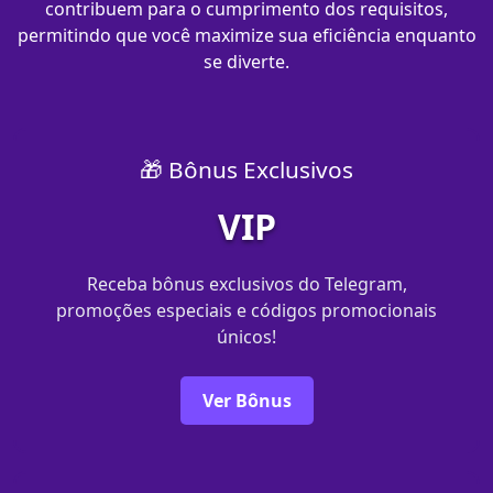
contribuem para o cumprimento dos requisitos,
permitindo que você maximize sua eficiência enquanto
se diverte.
🎁 Bônus Exclusivos
VIP
Receba bônus exclusivos do Telegram,
promoções especiais e códigos promocionais
únicos!
Ver Bônus