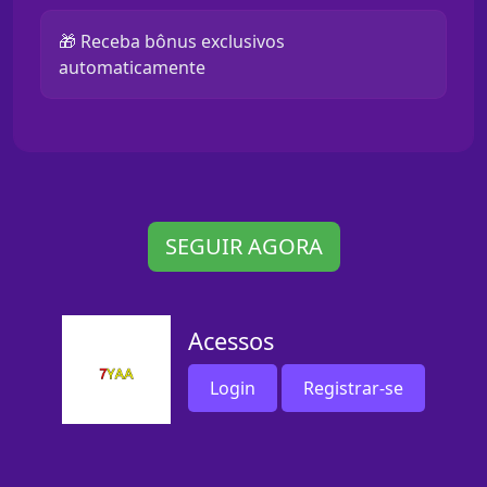
🎁 Receba bônus exclusivos
automaticamente
SEGUIR AGORA
Acessos
Login
Registrar-se