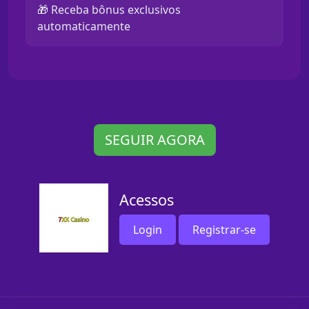
🎁 Receba bônus exclusivos
automaticamente
SEGUIR AGORA
Acessos
Login
Registrar-se