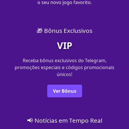
o seu novo jogo favorito.
🎁 Bônus Exclusivos
VIP
Receba bônus exclusivos do Telegram,
promoções especiais e códigos promocionais
únicos!
Ver Bônus
📢 Notícias em Tempo Real