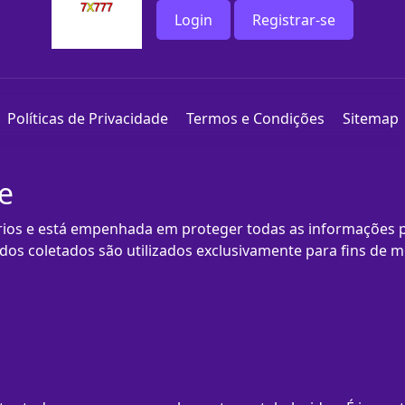
Login
Registrar-se
Políticas de Privacidade
Termos e Condições
Sitemap
de
ários e está empenhada em proteger todas as informações 
os coletados são utilizados exclusivamente para fins de m