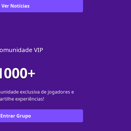
Ver Notícias
Comunidade VIP
1000+
unidade exclusiva de jogadores e
rtilhe experiências!
Entrar Grupo