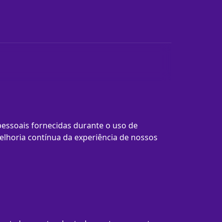
pessoais fornecidas durante o uso de
elhoria contínua da experiência de nossos