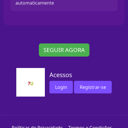
automaticamente
SEGUIR AGORA
Acessos
Login
Registrar-se
Políticas de Privacidade
Termos e Condições