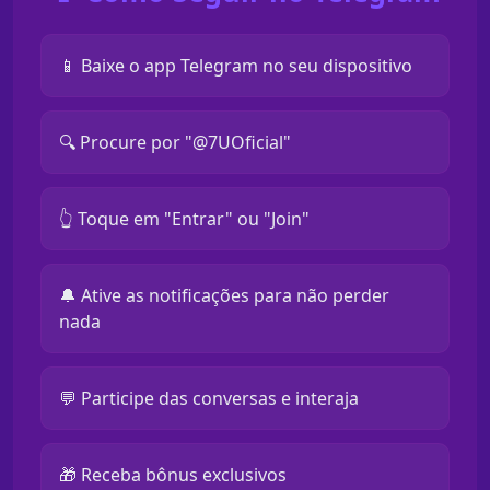
📱 Baixe o app Telegram no seu dispositivo
🔍 Procure por "@7UOficial"
👆 Toque em "Entrar" ou "Join"
🔔 Ative as notificações para não perder
nada
💬 Participe das conversas e interaja
🎁 Receba bônus exclusivos