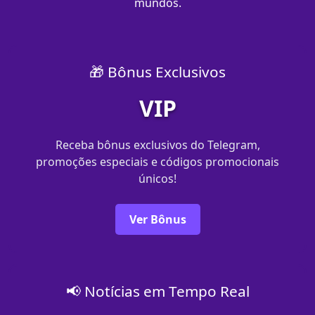
mundos.
🎁 Bônus Exclusivos
VIP
Receba bônus exclusivos do Telegram,
promoções especiais e códigos promocionais
únicos!
Ver Bônus
📢 Notícias em Tempo Real