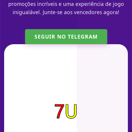
promoções incríveis e uma experiência de jogo
inigualável. Junte-se aos vencedores agora!
SEGUIR NO TELEGRAM