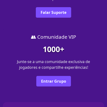
Falar Suporte
👥 Comunidade VIP
1000+
Junte-se a uma comunidade exclusiva de
jogadores e compartilhe experiências!
Entrar Grupo