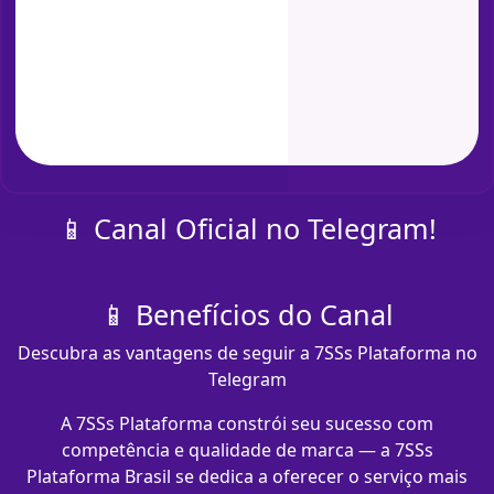
📱 Canal Oficial no Telegram!
📱 Benefícios do Canal
Descubra as vantagens de seguir a 7SSs Plataforma no
Telegram
A 7SSs Plataforma constrói seu sucesso com
competência e qualidade de marca — a 7SSs
Plataforma Brasil se dedica a oferecer o serviço mais