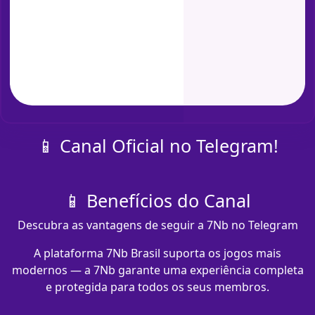
📱 Canal Oficial no Telegram!
📱 Benefícios do Canal
Descubra as vantagens de seguir a 7Nb no Telegram
A plataforma 7Nb Brasil suporta os jogos mais
modernos — a 7Nb garante uma experiência completa
e protegida para todos os seus membros.