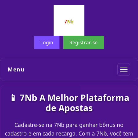
Login
Registrar-se
Menu
📱 7Nb A Melhor Plataforma
de Apostas
Cadastre-se na 7Nb para ganhar bônus no
cadastro e em cada recarga. Com a 7Nb, você tem