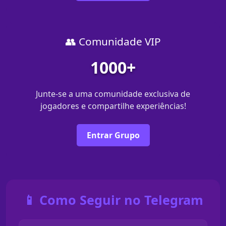
👥 Comunidade VIP
1000+
Junte-se a uma comunidade exclusiva de
jogadores e compartilhe experiências!
Entrar Grupo
📱 Como Seguir no Telegram