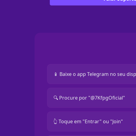
📱 Baixe o app Telegram no seu disp
🔍 Procure por "@7KfpgOficial"
👆 Toque em "Entrar" ou "Join"