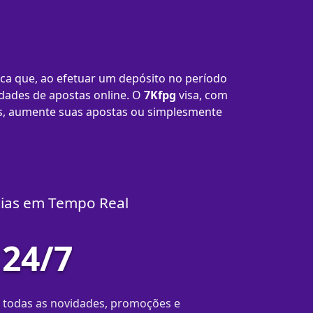
fica que, ao efetuar um depósito no período
dades de apostas online. O
7Kfpg
visa, com
os, aumente suas apostas ou simplesmente
cias em Tempo Real
24/7
e todas as novidades, promoções e