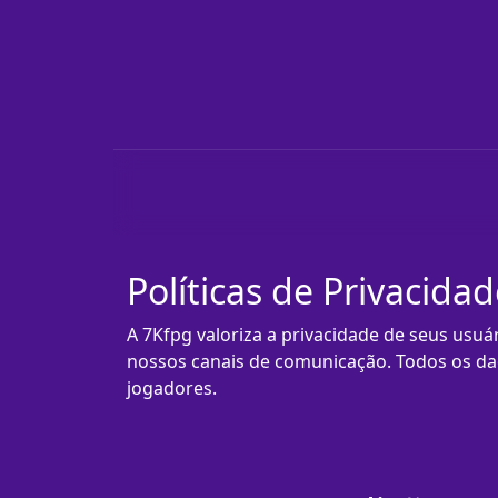
Políticas de Privacida
A 7Kfpg valoriza a privacidade de seus usu
nossos canais de comunicação. Todos os dad
jogadores.