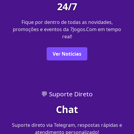
24/7
Fique por dentro de todas as novidades,
promoções e eventos da 7Jogos.Com em tempo
real!
Ver Notícias
💬 Suporte Direto
Chat
Suporte direto via Telegram, respostas rápidas e
atendimento personalizado!