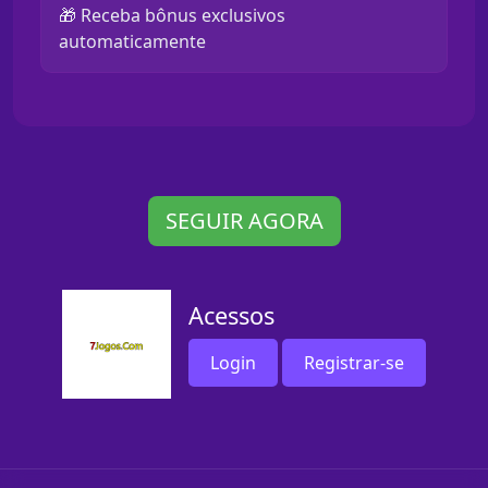
🎁 Receba bônus exclusivos
automaticamente
SEGUIR AGORA
Acessos
Login
Registrar-se