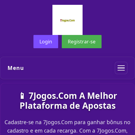
Login
Registrar-se
Menu
📱 7Jogos.Com A Melhor
Plataforma de Apostas
Cadastre-se na 7Jogos.Com para ganhar bônus no
cadastro e em cada recarga. Com a 7Jogos.Com,