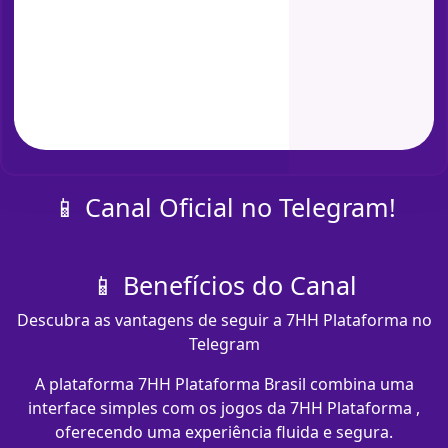
📱 Canal Oficial no Telegram!
📱 Benefícios do Canal
Descubra as vantagens de seguir a 7HH Plataforma no
Telegram
A plataforma 7HH Plataforma Brasil combina uma
interface simples com os jogos da 7HH Plataforma ,
oferecendo uma experiência fluida e segura.