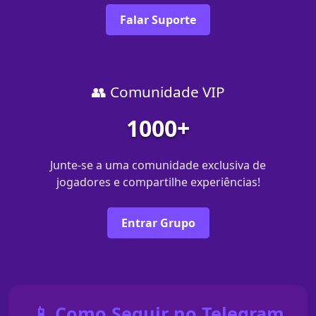
Falar Suporte
👥 Comunidade VIP
1000+
Junte-se a uma comunidade exclusiva de
jogadores e compartilhe experiências!
Entrar Grupo
📱 Como Seguir no Telegram