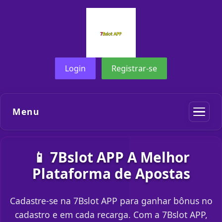
Login
Registrar-se
Menu
📱 7Bslot APP A Melhor
Plataforma de Apostas
Cadastre-se na 7Bslot APP para ganhar bônus no
cadastro e em cada recarga. Com a 7Bslot APP,