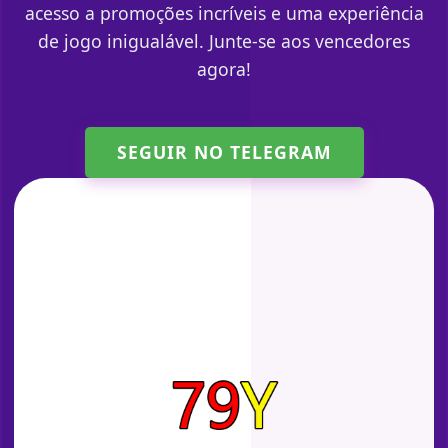
acesso a promoções incríveis e uma experiência
de jogo inigualável. Junte-se aos vencedores
agora!
SEGUIR NO TELEGRAM