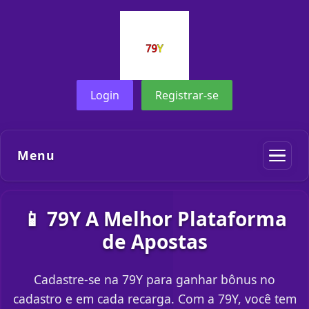
Login
Registrar-se
Menu
📱 79Y A Melhor Plataforma
de Apostas
Cadastre-se na 79Y para ganhar bônus no
cadastro e em cada recarga. Com a 79Y, você tem