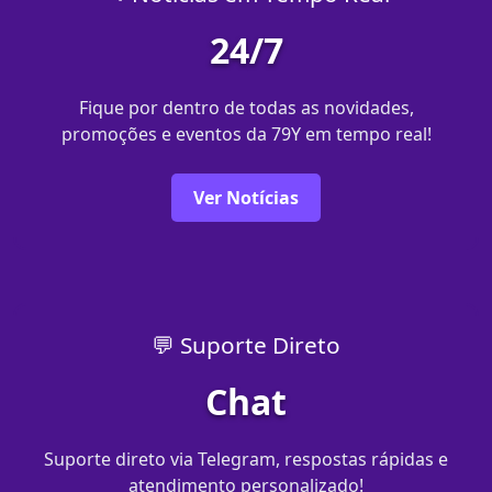
24/7
Fique por dentro de todas as novidades,
promoções e eventos da 79Y em tempo real!
Ver Notícias
💬 Suporte Direto
Chat
Suporte direto via Telegram, respostas rápidas e
atendimento personalizado!