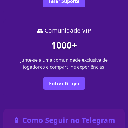
Falar Suporte
👥 Comunidade VIP
1000+
Junte-se a uma comunidade exclusiva de
jogadores e compartilhe experiências!
Entrar Grupo
📱 Como Seguir no Telegram