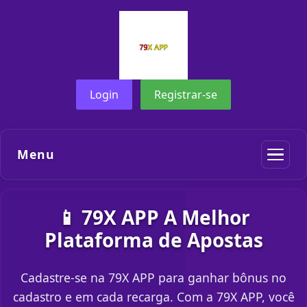
Login
Registrar-se
Menu
📱 79X APP A Melhor
Plataforma de Apostas
Cadastre-se na 79X APP para ganhar bônus no
cadastro e em cada recarga. Com a 79X APP, você