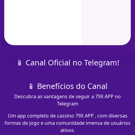
📱 Canal Oficial no Telegram!
📱 Benefícios do Canal
Descubra as vantagens de seguir a 79X APP no
Telegram
Um app completo de cassino 79X APP , com diversas
formas de jogo e uma comunidade imensa de usuários
ativos.