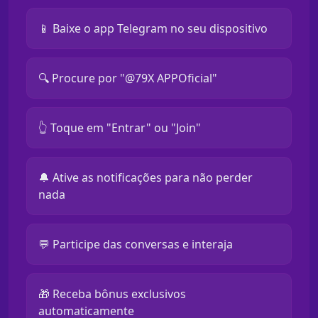
📱 Baixe o app Telegram no seu dispositivo
🔍 Procure por "@79X APPOficial"
👆 Toque em "Entrar" ou "Join"
🔔 Ative as notificações para não perder
nada
💬 Participe das conversas e interaja
🎁 Receba bônus exclusivos
automaticamente