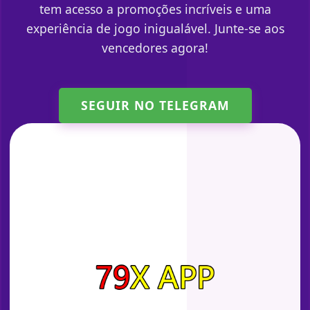
tem acesso a promoções incríveis e uma
experiência de jogo inigualável. Junte-se aos
vencedores agora!
SEGUIR NO TELEGRAM