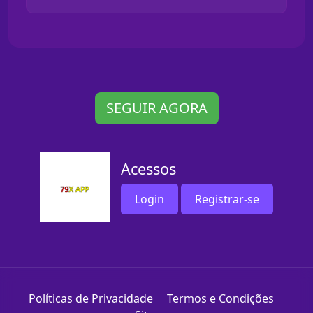
SEGUIR AGORA
Acessos
Login
Registrar-se
Políticas de Privacidade
Termos e Condições