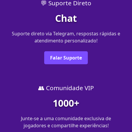
💬 Suporte Direto
Chat
Suporte direto via Telegram, respostas rápidas e
atendimento personalizado!
Falar Suporte
👥 Comunidade VIP
1000+
Junte-se a uma comunidade exclusiva de
jogadores e compartilhe experiências!