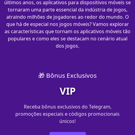
últimos anos, os aplicativos para dispositivos móveis se
tornaram uma parte essencial da indústria de jogos,
atraindo milhões de jogadores ao redor do mundo. O
que há de especial nos jogos móveis? Vamos explorar
as características que tornam os aplicativos móveis tão
populares e como eles se destacam no cenário atual
dos jogos.
🎁 Bônus Exclusivos
VIP
Receba bônus exclusivos do Telegram,
promoções especiais e códigos promocionais
únicos!