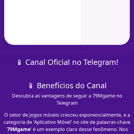
📱 Canal Oficial no Telegram!
📱 Benefícios do Canal
Descubra as vantagens de seguir a 79Mgame no
Telegram
O setor de jogos móveis cresceu exponencialmente, e a
categoria de 'Aplicativo Móvel' no site de palavras-chave
'
79Mgame
' é um exemplo claro desse fenômeno. Nos