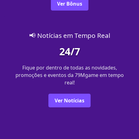
Ver Bônus
📢 Notícias em Tempo Real
24/7
Fique por dentro de todas as novidades,
promoções e eventos da 79Mgame em tempo
real!
Ver Notícias