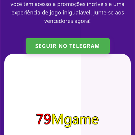
você tem acesso a promoções incríveis e uma
experiência de jogo inigualável. Junte-se aos
vencedores agora!
SEGUIR NO TELEGRAM