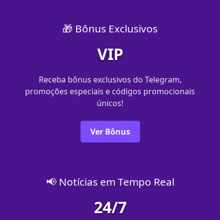
🎁 Bônus Exclusivos
VIP
Receba bônus exclusivos do Telegram,
promoções especiais e códigos promocionais
únicos!
Ver Bônus
📢 Notícias em Tempo Real
24/7