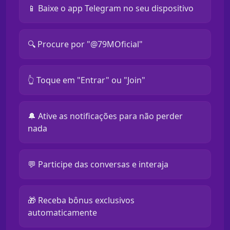
📱 Baixe o app Telegram no seu dispositivo
🔍 Procure por "@79MOficial"
👆 Toque em "Entrar" ou "Join"
🔔 Ative as notificações para não perder
nada
💬 Participe das conversas e interaja
🎁 Receba bônus exclusivos
automaticamente