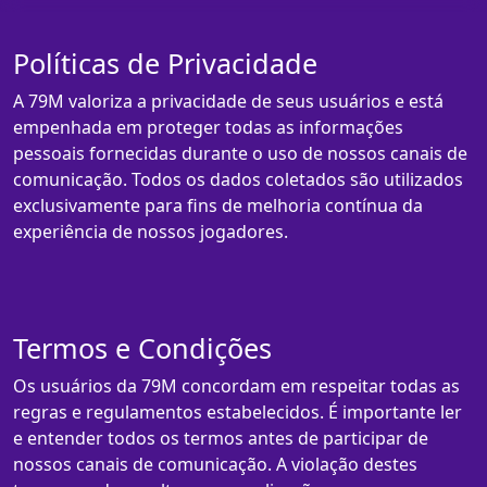
Políticas de Privacidade
A 79M valoriza a privacidade de seus usuários e está
empenhada em proteger todas as informações
pessoais fornecidas durante o uso de nossos canais de
comunicação. Todos os dados coletados são utilizados
exclusivamente para fins de melhoria contínua da
experiência de nossos jogadores.
Termos e Condições
Os usuários da 79M concordam em respeitar todas as
regras e regulamentos estabelecidos. É importante ler
e entender todos os termos antes de participar de
nossos canais de comunicação. A violação destes