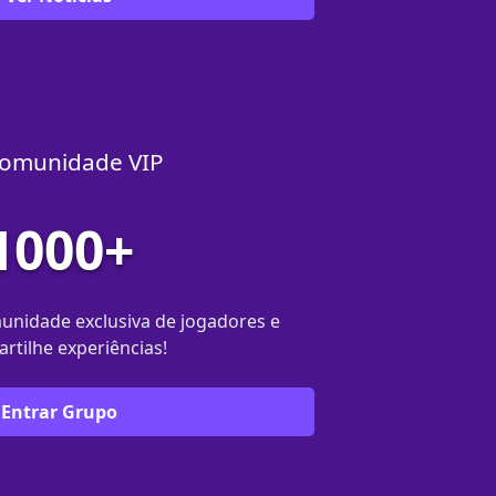
Comunidade VIP
1000+
unidade exclusiva de jogadores e
rtilhe experiências!
Entrar Grupo