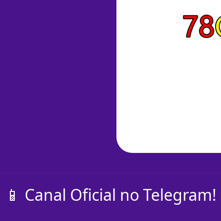
📱 Canal Oficial no Telegram!