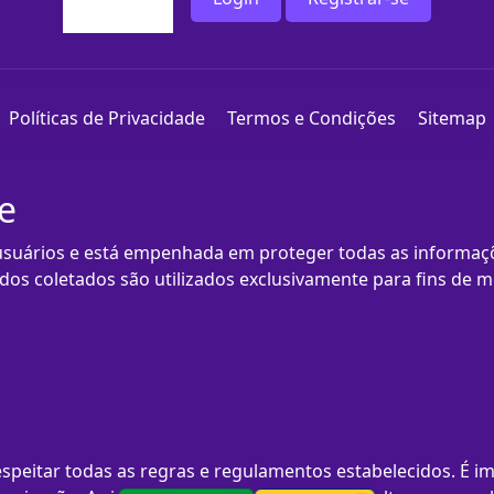
Políticas de Privacidade
Termos e Condições
Sitemap
de
 usuários e está empenhada em proteger todas as informaç
os coletados são utilizados exclusivamente para fins de m
eitar todas as regras e regulamentos estabelecidos. É im