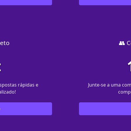
reto
👥 
t
espostas rápidas e
Junte-se a uma com
lizado!
compa
e