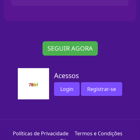
SEGUIR AGORA
Acessos
Login
Registrar-se
Políticas de Privacidade
Termos e Condições