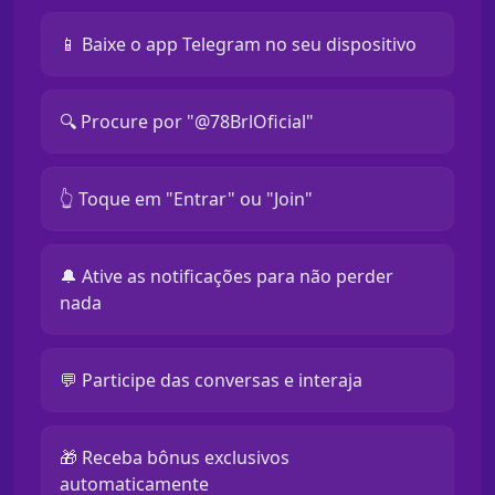
📱 Baixe o app Telegram no seu dispositivo
🔍 Procure por "@78BrlOficial"
👆 Toque em "Entrar" ou "Join"
🔔 Ative as notificações para não perder
nada
💬 Participe das conversas e interaja
🎁 Receba bônus exclusivos
automaticamente