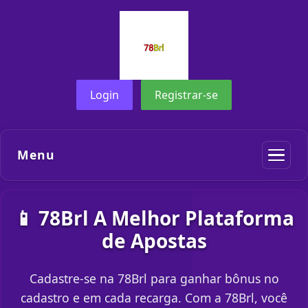
Login
Registrar-se
Menu
📱 78Brl A Melhor Plataforma
de Apostas
Cadastre-se na 78Brl para ganhar bônus no
cadastro e em cada recarga. Com a 78Brl, você