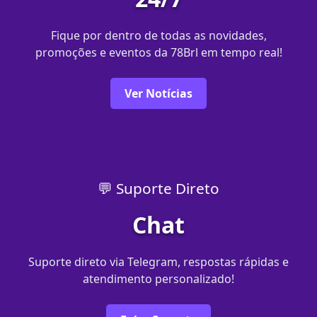
Fique por dentro de todas as novidades,
promoções e eventos da 78Brl em tempo real!
Ver Notícias
💬 Suporte Direto
Chat
Suporte direto via Telegram, respostas rápidas e
atendimento personalizado!