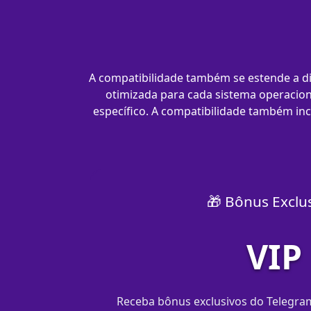
A compatibilidade também se estende a di
otimizada para cada sistema operacion
específico. A compatibilidade também inc
🎁 Bônus Exclu
VIP
Receba bônus exclusivos do Telegra