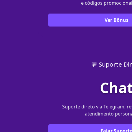
e códigos promocionai
Ver Bônus
💬 Suporte Di
Cha
Suporte direto via Telegram, r
atendimento persona
Falar Suport