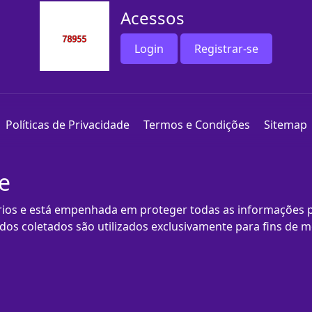
Acessos
Login
Registrar-se
Políticas de Privacidade
Termos e Condições
Sitemap
de
ários e está empenhada em proteger todas as informações 
os coletados são utilizados exclusivamente para fins de m