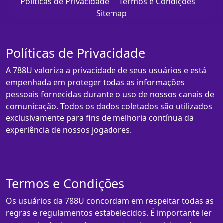
Políticas de Privacidade
Termos e Condições
Sitemap
Políticas de Privacidade
A 788U valoriza a privacidade de seus usuários e está
empenhada em proteger todas as informações
pessoais fornecidas durante o uso de nossos canais de
comunicação. Todos os dados coletados são utilizados
exclusivamente para fins de melhoria contínua da
experiência de nossos jogadores.
Termos e Condições
Os usuários da 788U concordam em respeitar todas as
regras e regulamentos estabelecidos. É importante ler