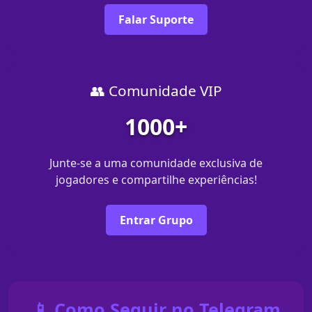
Falar Suporte
👥 Comunidade VIP
1000+
Junte-se a uma comunidade exclusiva de
jogadores e compartilhe experiências!
Entrar Grupo
📱 Como Seguir no Telegram