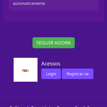
automaticamente
SEGUIR AGORA
Acessos
Login
Registrar-se