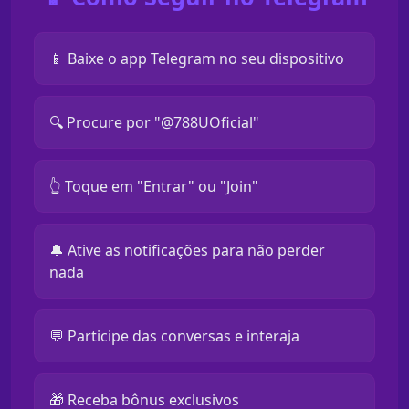
📱 Baixe o app Telegram no seu dispositivo
🔍 Procure por "@788UOficial"
👆 Toque em "Entrar" ou "Join"
🔔 Ative as notificações para não perder
nada
💬 Participe das conversas e interaja
🎁 Receba bônus exclusivos