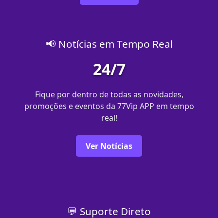
📢 Notícias em Tempo Real
24/7
Fique por dentro de todas as novidades,
promoções e eventos da 77Vip APP em tempo
real!
Ver Notícias
💬 Suporte Direto