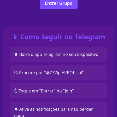
Entrar Grupo
📱 Como Seguir no Telegram
📱 Baixe o app Telegram no seu dispositivo
🔍 Procure por "@77Vip APPOficial"
👆 Toque em "Entrar" ou "Join"
🔔 Ative as notificações para não perder
nada