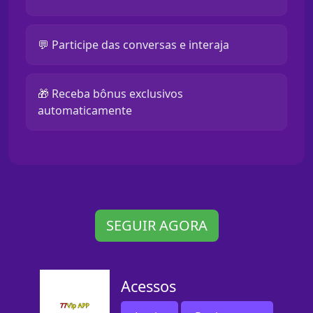
💬 Participe das conversas e interaja
🎁 Receba bônus exclusivos
automaticamente
SEGUIR AGORA
Acessos