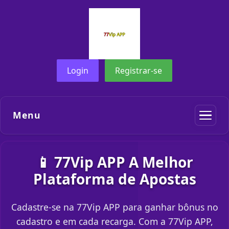
Login
Registrar-se
Menu
📱 77Vip APP A Melhor
Plataforma de Apostas
Cadastre-se na 77Vip APP para ganhar bônus no
cadastro e em cada recarga. Com a 77Vip APP,