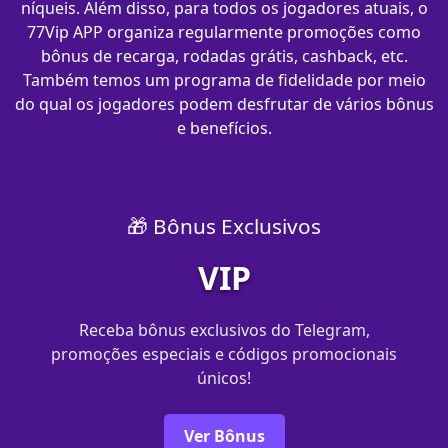
níqueis. Além disso, para todos os jogadores atuais, o
77Vip APP organiza regularmente promoções como
bônus de recarga, rodadas grátis, cashback, etc.
Também temos um programa de fidelidade por meio
do qual os jogadores podem desfrutar de vários bônus
e benefícios.
🎁 Bônus Exclusivos
VIP
Receba bônus exclusivos do Telegram,
promoções especiais e códigos promocionais
únicos!
Ver Bônus