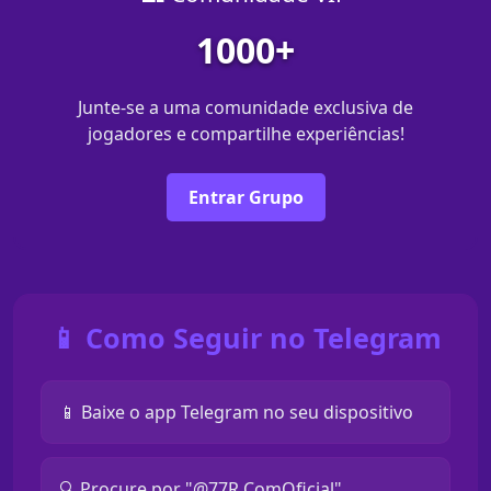
1000+
Junte-se a uma comunidade exclusiva de
jogadores e compartilhe experiências!
Entrar Grupo
📱 Como Seguir no Telegram
📱 Baixe o app Telegram no seu dispositivo
🔍 Procure por "@77R ComOficial"