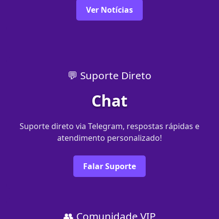
Ver Notícias
💬 Suporte Direto
Chat
Suporte direto via Telegram, respostas rápidas e
atendimento personalizado!
Falar Suporte
👥 Comunidade VIP