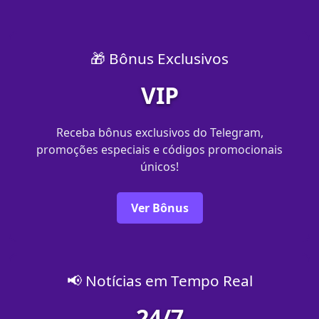
🎁 Bônus Exclusivos
VIP
Receba bônus exclusivos do Telegram,
promoções especiais e códigos promocionais
únicos!
Ver Bônus
📢 Notícias em Tempo Real
24/7