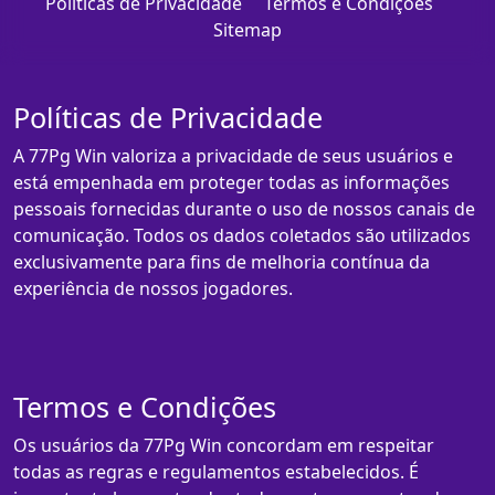
Políticas de Privacidade
Termos e Condições
Sitemap
Políticas de Privacidade
A 77Pg Win valoriza a privacidade de seus usuários e
está empenhada em proteger todas as informações
pessoais fornecidas durante o uso de nossos canais de
comunicação. Todos os dados coletados são utilizados
exclusivamente para fins de melhoria contínua da
experiência de nossos jogadores.
Termos e Condições
Os usuários da 77Pg Win concordam em respeitar
todas as regras e regulamentos estabelecidos. É