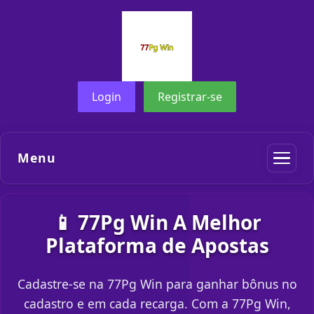
Login
Registrar-se
Menu
📱 77Pg Win A Melhor
Plataforma de Apostas
Cadastre-se na 77Pg Win para ganhar bônus no
cadastro e em cada recarga. Com a 77Pg Win,