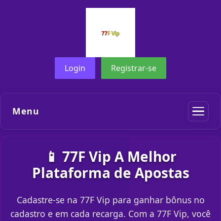
Login
Registrar-se
Menu
📱 77F Vip A Melhor
Plataforma de Apostas
Cadastre-se na 77F Vip para ganhar bônus no
cadastro e em cada recarga. Com a 77F Vip, você