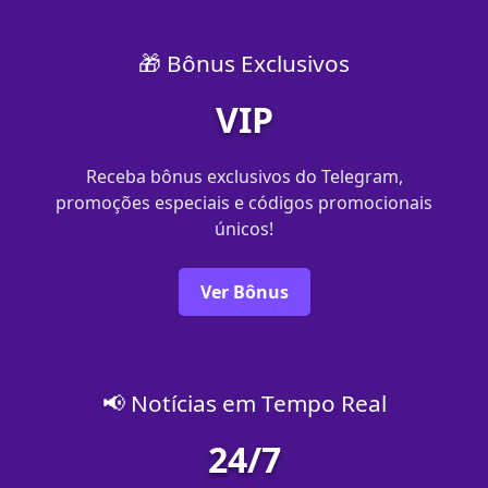
🎁 Bônus Exclusivos
VIP
Receba bônus exclusivos do Telegram,
promoções especiais e códigos promocionais
únicos!
Ver Bônus
📢 Notícias em Tempo Real
24/7