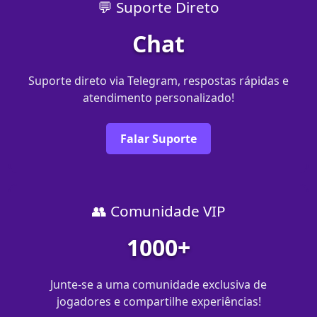
💬 Suporte Direto
Chat
Suporte direto via Telegram, respostas rápidas e
atendimento personalizado!
Falar Suporte
👥 Comunidade VIP
1000+
Junte-se a uma comunidade exclusiva de
jogadores e compartilhe experiências!