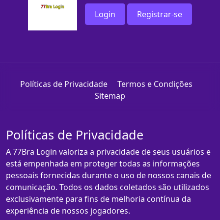
Login
Registrar-se
Políticas de Privacidade
Termos e Condições
Sitemap
Políticas de Privacidade
A 77Bra Login valoriza a privacidade de seus usuários e
está empenhada em proteger todas as informações
pessoais fornecidas durante o uso de nossos canais de
comunicação. Todos os dados coletados são utilizados
exclusivamente para fins de melhoria contínua da
experiência de nossos jogadores.