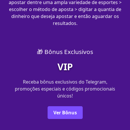
apostar dentre uma ampla variedade de esportes >
escolher o método de aposta > digitar a quantia de
dinheiro que deseja apostar e então aguardar os
resultados.
🎁 Bônus Exclusivos
VIP
Receba bônus exclusivos do Telegram,
promoções especiais e códigos promocionais
únicos!
Ver Bônus