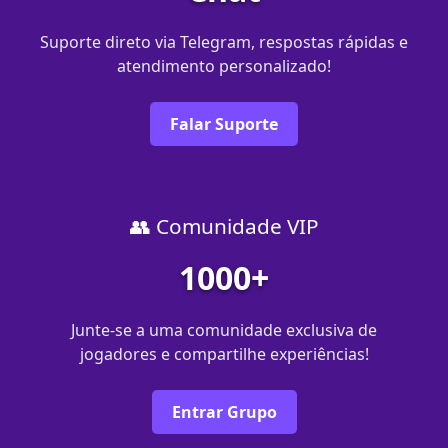
Suporte direto via Telegram, respostas rápidas e
atendimento personalizado!
Falar Suporte
👥 Comunidade VIP
1000+
Junte-se a uma comunidade exclusiva de
jogadores e compartilhe experiências!
Entrar Grupo