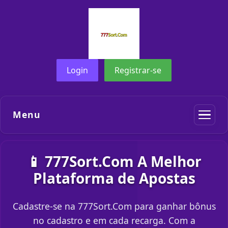
Login
Registrar-se
Menu
📱 777Sort.Com A Melhor
Plataforma de Apostas
Cadastre-se na 777Sort.Com para ganhar bônus
no cadastro e em cada recarga. Com a