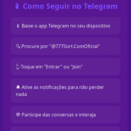
📱 Como Seguir no Telegram
📱 Baixe o app Telegram no seu dispositivo
🔍 Procure por "@777Sort.ComOficial"
👆 Toque em "Entrar" ou "Join"
🔔 Ative as notificações para não perder
nada
💬 Participe das conversas e interaja