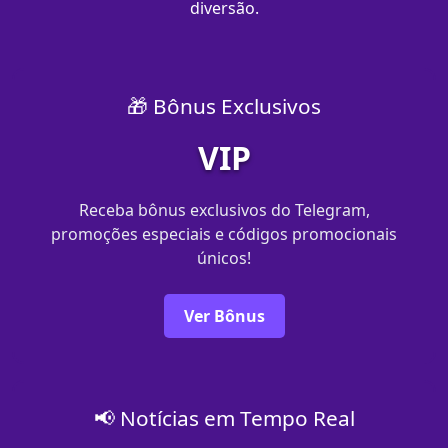
diversão.
🎁 Bônus Exclusivos
VIP
Receba bônus exclusivos do Telegram,
promoções especiais e códigos promocionais
únicos!
Ver Bônus
📢 Notícias em Tempo Real