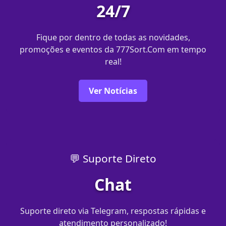
24/7
Fique por dentro de todas as novidades,
promoções e eventos da 777Sort.Com em tempo
real!
Ver Notícias
💬 Suporte Direto
Chat
Suporte direto via Telegram, respostas rápidas e
atendimento personalizado!