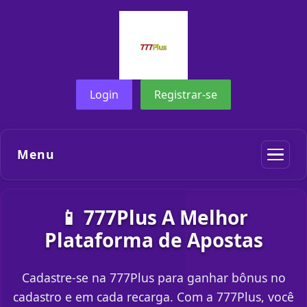
Login
Registrar-se
Menu
📱 777Plus A Melhor
Plataforma de Apostas
Cadastre-se na 777Plus para ganhar bônus no
cadastro e em cada recarga. Com a 777Plus, você