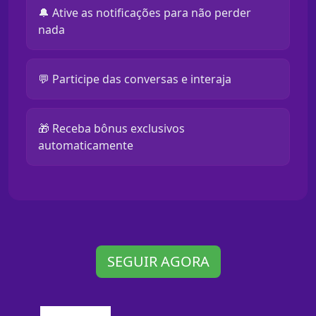
🔔 Ative as notificações para não perder
nada
💬 Participe das conversas e interaja
🎁 Receba bônus exclusivos
automaticamente
SEGUIR AGORA