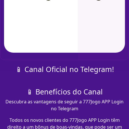
📱 Canal Oficial no Telegram!
📱 Benefícios do Canal
Descubra as vantagens de seguir a 777Jogo APP Login
no Telegram
Todos os novos clientes do 777Jogo APP Login têm
direito a um bônus de boas-vindas, que pode ser um