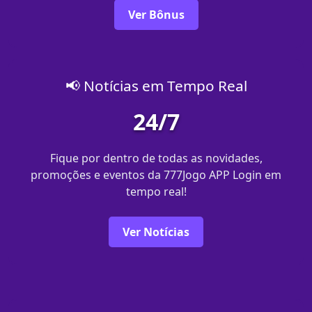
Ver Bônus
📢 Notícias em Tempo Real
24/7
Fique por dentro de todas as novidades,
promoções e eventos da 777Jogo APP Login em
tempo real!
Ver Notícias