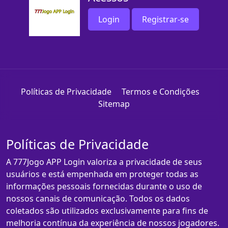
Login
Registrar-se
Políticas de Privacidade
Termos e Condições
Sitemap
Políticas de Privacidade
A 777Jogo APP Login valoriza a privacidade de seus
usuários e está empenhada em proteger todas as
informações pessoais fornecidas durante o uso de
nossos canais de comunicação. Todos os dados
coletados são utilizados exclusivamente para fins de
melhoria contínua da experiência de nossos jogadores.