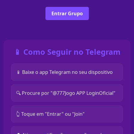
Entrar Grupo
📱 Como Seguir no Telegram
📱 Baixe o app Telegram no seu dispositivo
🔍 Procure por "@777Jogo APP LoginOficial"
👆 Toque em "Entrar" ou "Join"