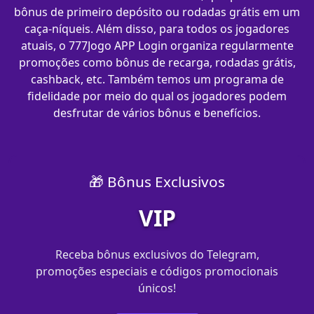
bônus de primeiro depósito ou rodadas grátis em um
caça-níqueis. Além disso, para todos os jogadores
atuais, o 777Jogo APP Login organiza regularmente
promoções como bônus de recarga, rodadas grátis,
cashback, etc. Também temos um programa de
fidelidade por meio do qual os jogadores podem
desfrutar de vários bônus e benefícios.
🎁 Bônus Exclusivos
VIP
Receba bônus exclusivos do Telegram,
promoções especiais e códigos promocionais
únicos!