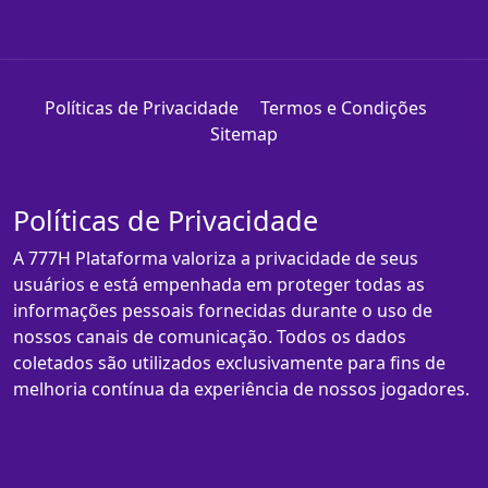
Políticas de Privacidade
Termos e Condições
Sitemap
Políticas de Privacidade
A 777H Plataforma valoriza a privacidade de seus
usuários e está empenhada em proteger todas as
informações pessoais fornecidas durante o uso de
nossos canais de comunicação. Todos os dados
coletados são utilizados exclusivamente para fins de
melhoria contínua da experiência de nossos jogadores.