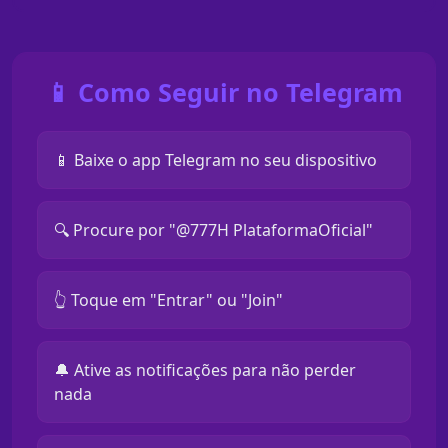
📱 Como Seguir no Telegram
📱 Baixe o app Telegram no seu dispositivo
🔍 Procure por "@777H PlataformaOficial"
👆 Toque em "Entrar" ou "Join"
🔔 Ative as notificações para não perder
nada