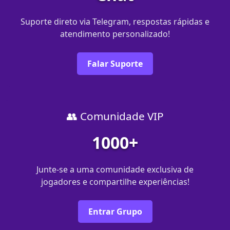
Suporte direto via Telegram, respostas rápidas e
atendimento personalizado!
Falar Suporte
👥 Comunidade VIP
1000+
Junte-se a uma comunidade exclusiva de
jogadores e compartilhe experiências!
Entrar Grupo