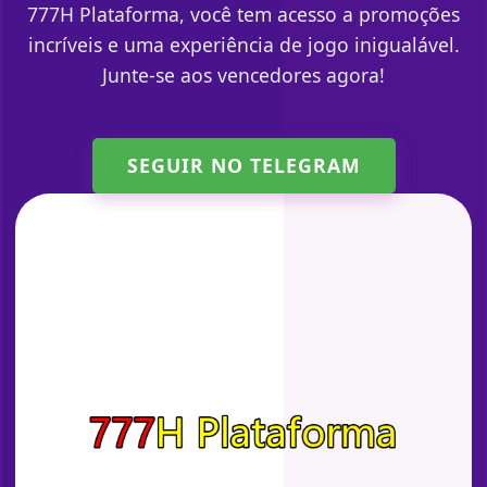
777H Plataforma, você tem acesso a promoções
incríveis e uma experiência de jogo inigualável.
Junte-se aos vencedores agora!
SEGUIR NO TELEGRAM