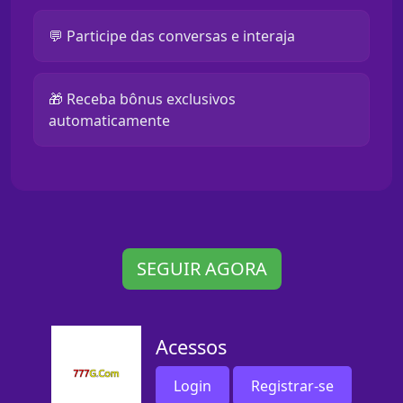
💬 Participe das conversas e interaja
🎁 Receba bônus exclusivos
automaticamente
SEGUIR AGORA
Acessos
Login
Registrar-se