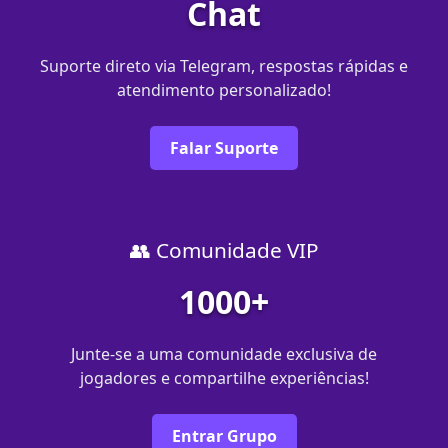
Chat
Suporte direto via Telegram, respostas rápidas e
atendimento personalizado!
Falar Suporte
👥 Comunidade VIP
1000+
Junte-se a uma comunidade exclusiva de
jogadores e compartilhe experiências!
Entrar Grupo