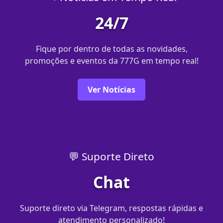
24/7
Fique por dentro de todas as novidades,
promoções e eventos da 777G em tempo real!
Ver Notícias
💬 Suporte Direto
Chat
Suporte direto via Telegram, respostas rápidas e
atendimento personalizado!