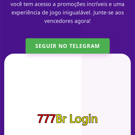
você tem acesso a promoções incríveis e uma
experiência de jogo inigualável. Junte-se aos
vencedores agora!
SEGUIR NO TELEGRAM