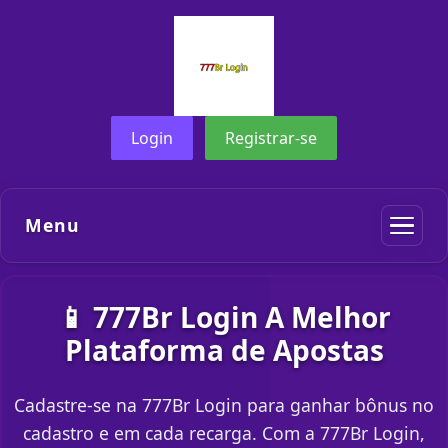
Login
Registrar-se
Menu
📱 777Br Login A Melhor
Plataforma de Apostas
Cadastre-se na 777Br Login para ganhar bônus no
cadastro e em cada recarga. Com a 777Br Login,