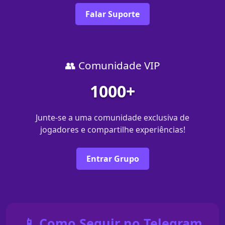
Falar Suporte
👥 Comunidade VIP
1000+
Junte-se a uma comunidade exclusiva de
jogadores e compartilhe experiências!
Entrar Grupo
📱 Como Seguir no Telegram