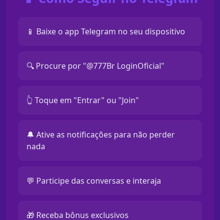
📱 Baixe o app Telegram no seu dispositivo
🔍 Procure por "@777Br LoginOficial"
👆 Toque em "Entrar" ou "Join"
🔔 Ative as notificações para não perder
nada
💬 Participe das conversas e interaja
🎁 Receba bônus exclusivos