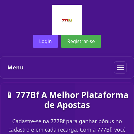
Login
Registrar-se
Menu
📱 777Bf A Melhor Plataforma
de Apostas
Cadastre-se na 777Bf para ganhar bônus no
cadastro e em cada recarga. Com a 777Bf, você