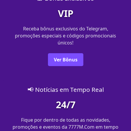
VIP
Receba bônus exclusivos do Telegram,
promoções especiais e códigos promocionais
únicos!
Ver Bônus
📢 Notícias em Tempo Real
24/7
Fique por dentro de todas as novidades,
promoções e eventos da 7777M.Com em tempo