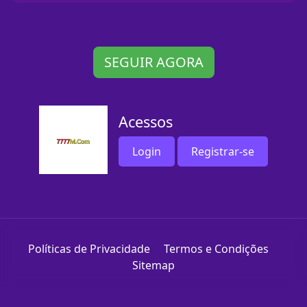
SEGUIR AGORA
Acessos
Login
Registrar-se
Políticas de Privacidade
Termos e Condições
Sitemap