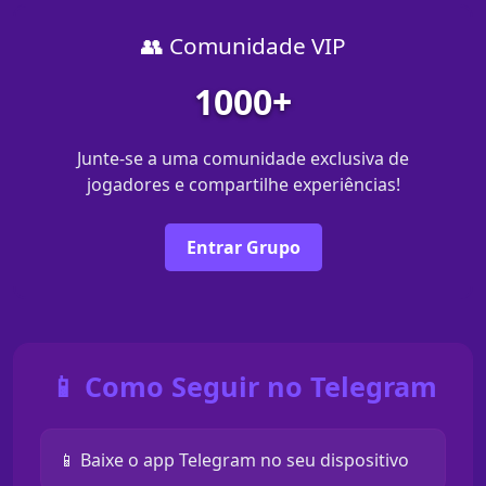
👥 Comunidade VIP
1000+
Junte-se a uma comunidade exclusiva de
jogadores e compartilhe experiências!
Entrar Grupo
📱 Como Seguir no Telegram
📱 Baixe o app Telegram no seu dispositivo