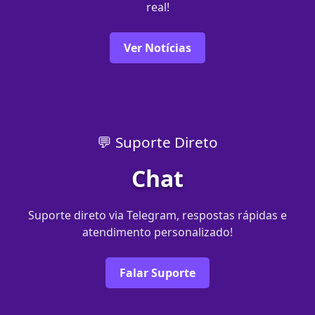
real!
Ver Notícias
💬 Suporte Direto
Chat
Suporte direto via Telegram, respostas rápidas e
atendimento personalizado!
Falar Suporte