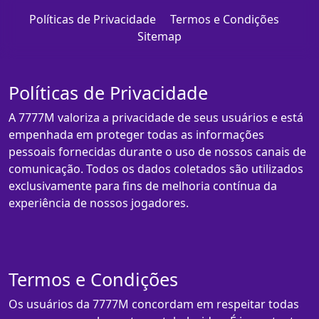
Políticas de Privacidade
Termos e Condições
Sitemap
Políticas de Privacidade
A 7777M valoriza a privacidade de seus usuários e está
empenhada em proteger todas as informações
pessoais fornecidas durante o uso de nossos canais de
comunicação. Todos os dados coletados são utilizados
exclusivamente para fins de melhoria contínua da
experiência de nossos jogadores.
Termos e Condições
Os usuários da 7777M concordam em respeitar todas