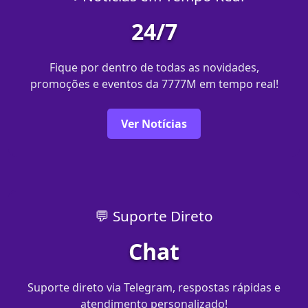
24/7
Fique por dentro de todas as novidades,
promoções e eventos da 7777M em tempo real!
Ver Notícias
💬 Suporte Direto
Chat
Suporte direto via Telegram, respostas rápidas e
atendimento personalizado!