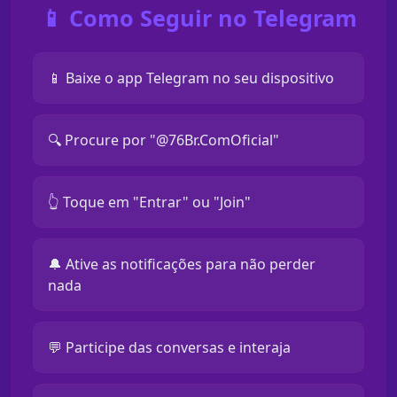
📱 Como Seguir no Telegram
📱 Baixe o app Telegram no seu dispositivo
🔍 Procure por "@76Br.ComOficial"
👆 Toque em "Entrar" ou "Join"
🔔 Ative as notificações para não perder
nada
💬 Participe das conversas e interaja