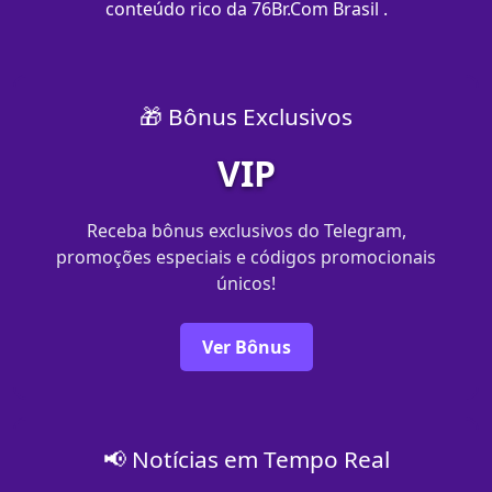
conteúdo rico da 76Br.Com Brasil .
🎁 Bônus Exclusivos
VIP
Receba bônus exclusivos do Telegram,
promoções especiais e códigos promocionais
únicos!
Ver Bônus
📢 Notícias em Tempo Real