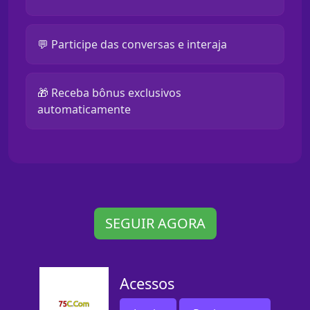
💬 Participe das conversas e interaja
🎁 Receba bônus exclusivos
automaticamente
SEGUIR AGORA
Acessos