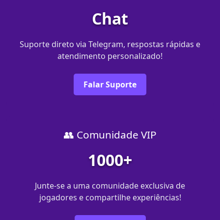
Chat
Suporte direto via Telegram, respostas rápidas e
atendimento personalizado!
Falar Suporte
👥 Comunidade VIP
1000+
Junte-se a uma comunidade exclusiva de
jogadores e compartilhe experiências!