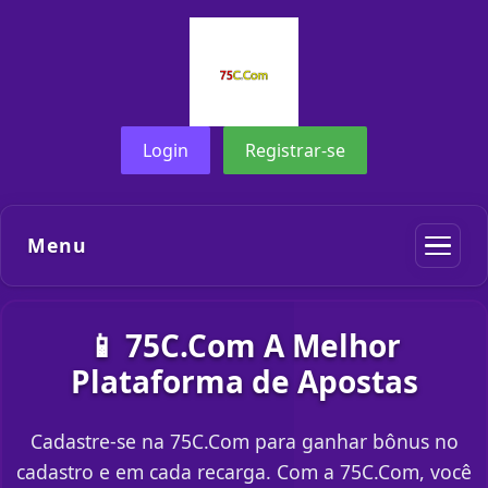
Login
Registrar-se
Menu
📱 75C.Com A Melhor
Plataforma de Apostas
Cadastre-se na 75C.Com para ganhar bônus no
cadastro e em cada recarga. Com a 75C.Com, você