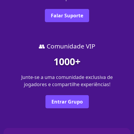
Falar Suporte
👥 Comunidade VIP
1000+
Junte-se a uma comunidade exclusiva de
jogadores e compartilhe experiências!
Entrar Grupo