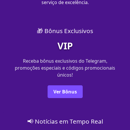
serviço de excelência.
🎁 Bônus Exclusivos
VIP
Receba bônus exclusivos do Telegram,
promoções especiais e códigos promocionais
únicos!
Ver Bônus
📢 Notícias em Tempo Real