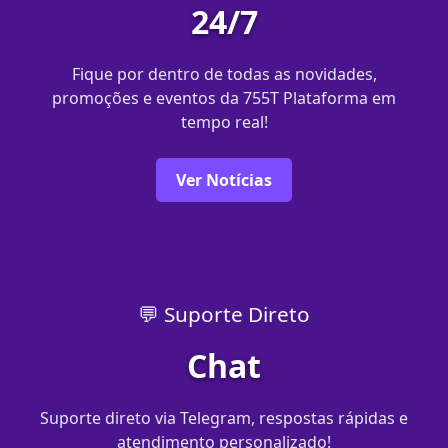
24/7
Fique por dentro de todas as novidades,
promoções e eventos da 755T Plataforma em
tempo real!
Ver Notícias
💬 Suporte Direto
Chat
Suporte direto via Telegram, respostas rápidas e
atendimento personalizado!