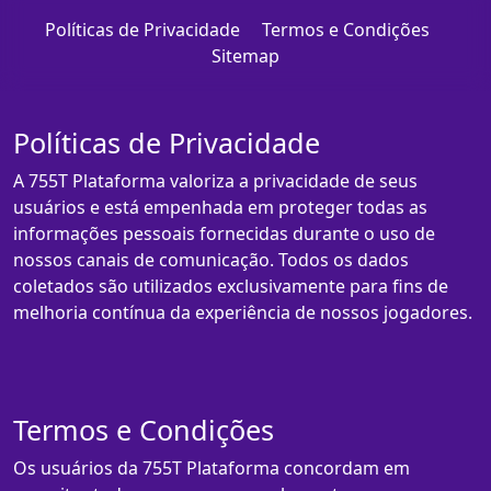
Políticas de Privacidade
Termos e Condições
Sitemap
Políticas de Privacidade
A 755T Plataforma valoriza a privacidade de seus
usuários e está empenhada em proteger todas as
informações pessoais fornecidas durante o uso de
nossos canais de comunicação. Todos os dados
coletados são utilizados exclusivamente para fins de
melhoria contínua da experiência de nossos jogadores.
Termos e Condições
Os usuários da 755T Plataforma concordam em