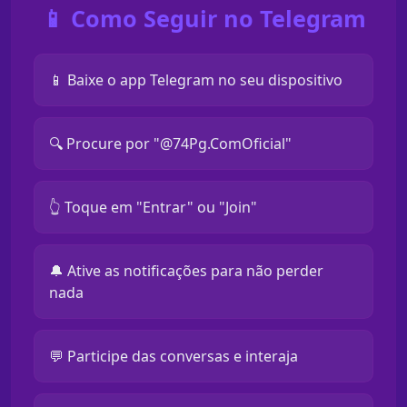
📱 Como Seguir no Telegram
📱 Baixe o app Telegram no seu dispositivo
🔍 Procure por "@74Pg.ComOficial"
👆 Toque em "Entrar" ou "Join"
🔔 Ative as notificações para não perder
nada
💬 Participe das conversas e interaja