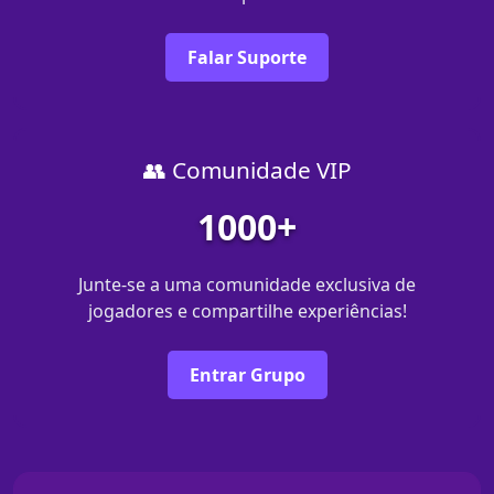
Falar Suporte
👥 Comunidade VIP
1000+
Junte-se a uma comunidade exclusiva de
jogadores e compartilhe experiências!
Entrar Grupo